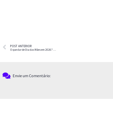
POST ANTERIOR
O que dar de Dia das Mães em 2026? 15 Ideias de Presentes Inesquecíveis (da Tecnologia ao Autocuidado)
Envie um Comentário: