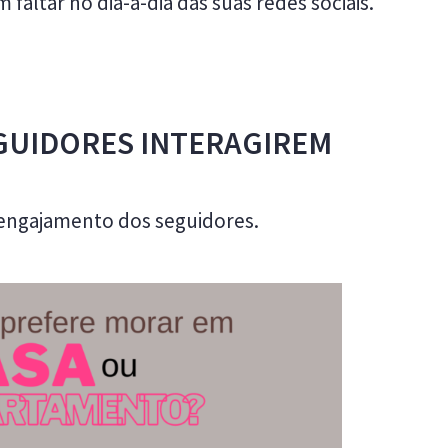
faltar no dia-a-dia das suas redes sociais.
EGUIDORES INTERAGIREM
 engajamento dos seguidores.