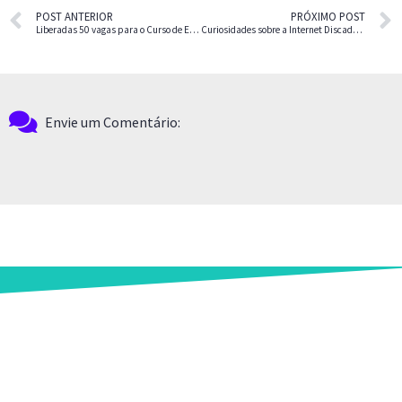
POST ANTERIOR
PRÓXIMO POST
Liberadas 50 vagas para o Curso de Excel por menos de dez reais, veja como aproveitar
Curiosidades sobre a Internet Discada que valem a pena conhecer ou relembrar
Envie um Comentário: