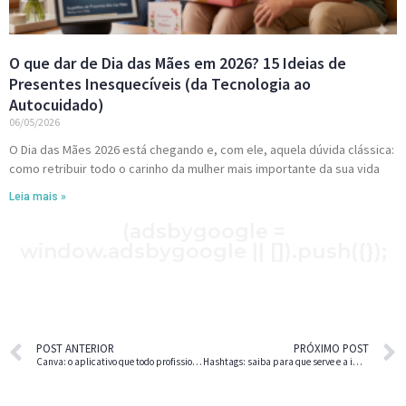
O que dar de Dia das Mães em 2026? 15 Ideias de
Presentes Inesquecíveis (da Tecnologia ao
Autocuidado)
06/05/2026
O Dia das Mães 2026 está chegando e, com ele, aquela dúvida clássica:
como retribuir todo o carinho da mulher mais importante da sua vida
Leia mais »
(adsbygoogle =
window.adsbygoogle || []).push({});
POST ANTERIOR
PRÓXIMO POST
Canva: o aplicativo que todo profissional deve saber usar
Hashtags: saiba para que serve e a importância de usar no Instagram quando postar