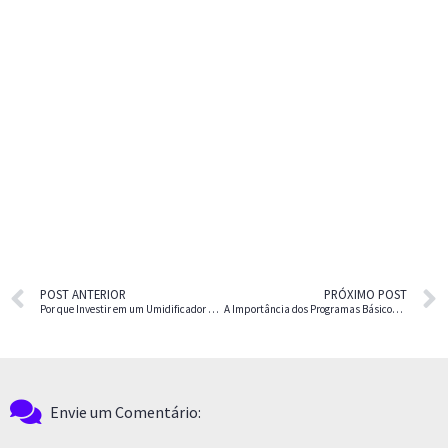
POST ANTERIOR
PRÓXIMO POST
Por que Investir em um Umidificador de Ar? Descubra os Benefícios e Onde Adquirir o Seu
A Importância dos Programas Básicos de Informática no Mercado de Trabalho e na Vida Pessoal: Word, Excel, Power Point
Envie um Comentário: