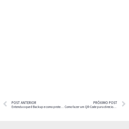
POST ANTERIOR
PRÓXIMO POST
Entenda o que é Backup e como proteger os arquivos do computador para não perdê-los
Como fazer um QR-Code para direcionar para um link em 6 passos